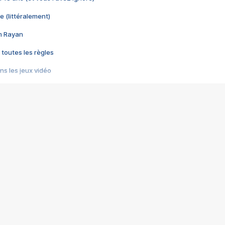
e (littéralement)
im Rayan
 toutes les règles
s les jeux vidéo
us choquant de Rockstar ? - Le scandale BULLY
e plus moche de Steam
du RÊVE tourne au CAUCHEMAR
pendant 8 heures
it… à tort
umiliés par un jeu vidéo
ire - Final Fantasy 8
ti un empire - Age of Empires