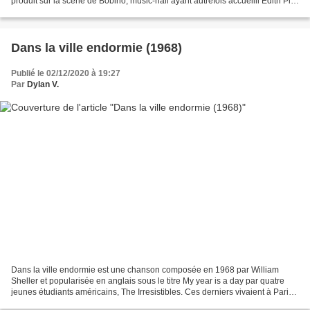
produit sur la scène de Bobino, music-hall ayant autrefois accueilli Edith Piaf
et qui vient de réouvrir...
Dans la ville endormie (1968)
Publié le 02/12/2020 à 19:27
Par
Dylan V.
Dans la ville endormie est une chanson composée en 1968 par William
Sheller et popularisée en anglais sous le titre My year is a day par quatre
jeunes étudiants américains, The Irresistibles. Ces derniers vivaient à Paris
au moment de l'enregistrement...