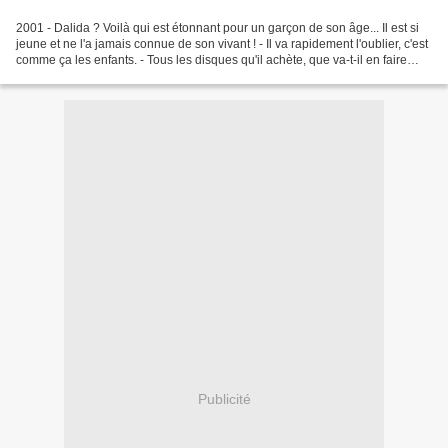
2001 - Dalida ? Voilà qui est étonnant pour un garçon de son âge... Il est si
jeune et ne l'a jamais connue de son vivant ! - Il va rapidement l'oublier, c'est
comme ça les enfants. - Tous les disques qu'il achète, que va-t-il en faire
dans quelques années...
Publicité