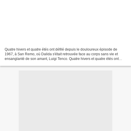
Quatre hivers et quatre étés ont défilé depuis le douloureux épisode de
1967, à San Remo, où Dalida s'était retrouvée face au corps sans vie et
ensanglanté de son amant, Luigi Tenco. Quatre hivers et quatre étés ont
défilé depuis que Dalida, à son tour,...