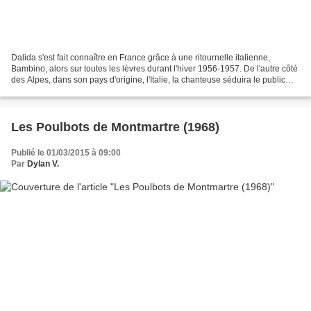
Dalida s'est fait connaître en France grâce à une ritournelle italienne,
Bambino, alors sur toutes les lèvres durant l'hiver 1956-1957. De l'autre côté
des Alpes, dans son pays d'origine, l'Italie, la chanteuse séduira le public
deux ans plus tard avec...
Les Poulbots de Montmartre (1968)
Publié le 01/03/2015 à 09:00
Par
Dylan V.