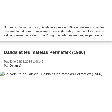
Surfant sur la vague disco, Dalida interprète en 1979 un de ses succès les
plus emblématiques : Laissez-moi danser (Monday Tuesday). La chanson
est composée par l'italien Toto Cutugno et adaptée en français par Pierre
Delanoé, à qui l'on doit déjà les...
Dalida et les matelas Permaflex (1960)
Publié le 03/03/2015 à 08:45
Par
Dylan V.