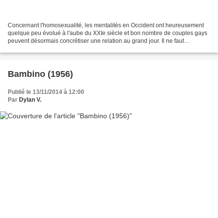
Concernant l'homosexualité, les mentalités en Occident ont heureusement
quelque peu évolué à l'aube du XXIe siècle et bon nombre de couples gays
peuvent désormais concrétiser une relation au grand jour. Il ne faut
cependant pas oublier que dans d'autres...
Bambino (1956)
Publié le 13/11/2014 à 12:00
Par
Dylan V.