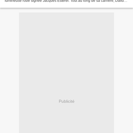
lumineuse robe signée Jacques Estérel. Tout au long de sa carrière, Dalida
a su s'approprier et d'une merveilleuse façon...
Publicité