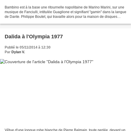
Bambino est à la base une ritournelle napolitaine de Marino Marini, sur une
musique de Fanciulli, intitulée Guaglione et signifiant "gamin" dans la langue
de Dante. Philippe Boutet, qui travaille alors pour la maison de disques
Barclay, repère la chanson...
Dalida à l'Olympia 1977
Publié le 05/11/2014 à 12:30
Par
Dylan V.
Vêtue d'une longue robe blanche de Pierre Balmain, toute perlée, devant un